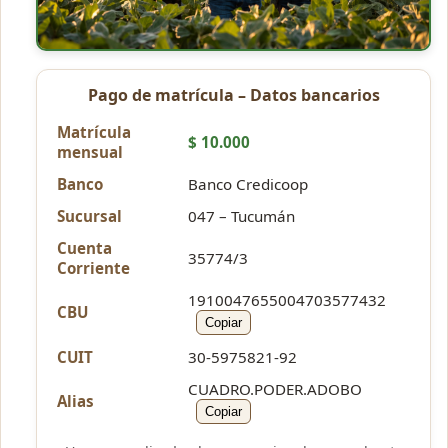
Pago de matrícula – Datos bancarios
Matrícula
$ 10.000
mensual
Banco
Banco Credicoop
Sucursal
047 – Tucumán
Cuenta
35774/3
Corriente
1910047655004703577432
CBU
Copiar
CUIT
30-5975821-92
CUADRO.PODER.ADOBO
Alias
Copiar